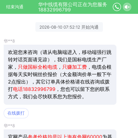
华中线缆有限公司正在为您服务
结束沟通
18832996799
2026-08-10 07:52:12 开始沟通
华**8
欢迎您来咨询（请从电脑端进入，移动端强行跳
转对话页面请见谅），我们是
国标电缆
生产厂
家，
只做国标全检电缆
，
只赚加工费
，电缆会根
据每天实时铜丝价报价（大金额询价单一般下午
2点报出），其它订单具体价格请在线咨询或拨
打
电话18832996799
，您也可以留下您的联系
方式，我们会尽快联系您为您报价。
在线拨打
华**8
官网产品
参考价格均是以上海有色网60000
为基