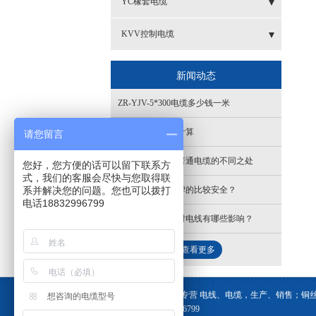
- 矿物绝缘防火电缆BBTRZ
- 架空绝缘线JKLGYJ 1*35
YC橡套电缆
- 铝高压电缆ZR-YJLV22-3*120
- 矿物绝缘防火电缆NG-A(BTLY)
- 橡套电缆YC3*95+2*50
KVV控制电缆
- 矿物绝缘防火电缆BTTZ
- 橡套电缆YZ3*4
- 阻燃控制屏蔽电缆ZR-KVVP
新闻动态
- 阻燃控制电缆ZR-KVV
ZR-YJV-5*300电缆多少钱一米
- 阻燃控制电缆ZR-KVVR6*1.5
电缆线平方怎么计算
请您留言
谈谈特种电缆与普通电缆的不同之处
您好，您方便的话可以留下联系方
式，我们的客服会尽快与您取得联
系并解决您的问题。您也可以拨打
电缆选择哪个品牌的比较安全？
电话18832996799
缘层厚度不合格对电线有哪些影响？
查看更多
华中线缆有限公司,专营 电线、电缆，生产、销售；铜
想咨询的电缆型号
联系电话：18832996799