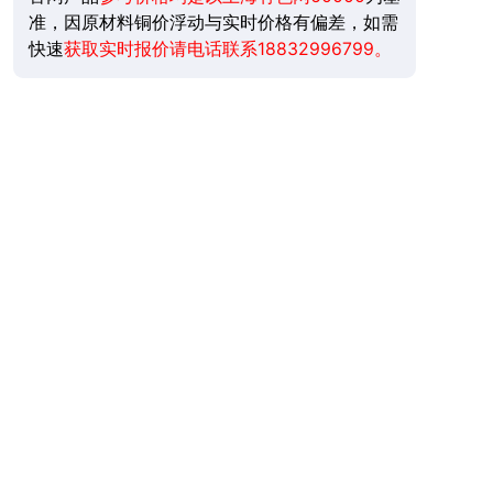
准，
因原材料铜价浮动与实时价格有偏差
，如需
快速
获取实时报价请电话联系18832996799。