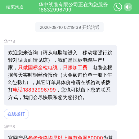
华中线缆有限公司正在为您服务
结束沟通
18832996799
2026-08-10 02:19:39 开始沟通
华**8
欢迎您来咨询（请从电脑端进入，移动端强行跳
转对话页面请见谅），我们是
国标电缆
生产厂
家，
只做国标全检电缆
，
只赚加工费
，电缆会根
据每天实时铜丝价报价（大金额询价单一般下午
2点报出），其它订单具体价格请在线咨询或拨
打
电话18832996799
，您也可以留下您的联系
方式，我们会尽快联系您为您报价。
在线拨打
华**8
官网产品
参考价格均是以上海有色网60000
为基