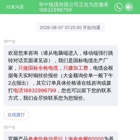
华中线缆有限公司正在为您服务
结束沟通
18832996799
2026-08-07 01:25:50 开始沟通
华**8
欢迎您来咨询（请从电脑端进入，移动端强行跳
转对话页面请见谅），我们是
国标电缆
生产厂
家，
只做国标全检电缆
，
只赚加工费
，电缆会根
据每天实时铜丝价报价（大金额询价单一般下午
2点报出），其它订单具体价格请在线咨询或拨
打
电话18832996799
，您也可以留下您的联系
方式，我们会尽快联系您为您报价。
在线拨打
华**8
官网产品
参考价格均是以上海有色网60000
为基