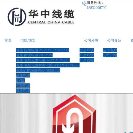
服务热线：
很遗憾，因您的浏览器版本过低导致
18832996799
首页
电线电缆
公司环境
公司介绍
低压 阻燃电缆 ZR-YJV 3*70+1*35
办公环境
合作客户
低压 耐火电缆 NH-YJV
厂房环境
公司介绍
低压 低烟无卤电缆 WDZ-YJY(E/F)
厂房器械
低压 低烟无卤耐火电缆 WDZN-YJY(E/F)
低压矿物绝缘防火电缆BTTZ
高压电缆
BV线
控制电缆
橡套电缆