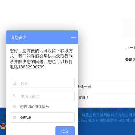
请您留言
上一
您好，您方便的话可以留下联系方
式，我们的客服会尽快与您取得联
关键
系并解决您的问题。您也可以拨打
电话18832996799
相关资讯
ZR-YJV3*95电缆多少钱一米
非标电缆线的危害性在哪？
想咨询的电缆型号
华中线缆有限公司,专营 电线、电缆，生产、销售；铜丝、铝丝、电缆辅料，加工、销售（
CopyRight © 版权所有:
华中线缆有限公司
技术支持:
河北互联思维网络科技有限公司
铜电缆
本站关键字:
华中线缆有限公司
电线电缆
低压电缆
高压电缆
矿物绝缘防火电缆
耐火
冀公网安备
13052802000670号
提交