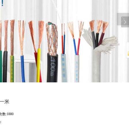
钱一米
数:1880
？