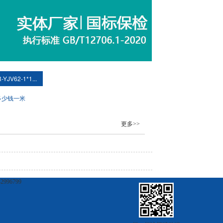
-YJV62-1*1...
多少钱一米
更多>>
6799