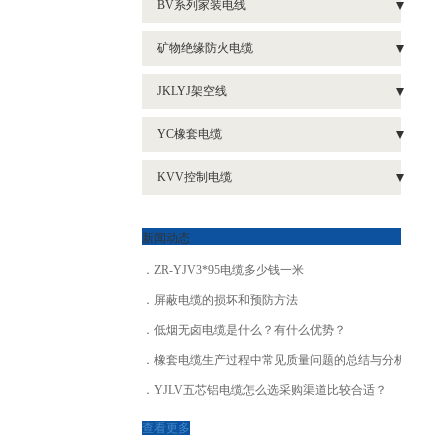
BV系列家装电线
- 低烟无卤耐火电缆WDZN-YJY4*25
- 铜高压电缆ZR-YJV22-3*120
- BV2.5电线
矿物绝缘防火电缆
- 铝高压电缆ZR-YJLV22-3*240
- 矿物绝缘防火电缆BTTRZ
JKLYJ架空线
- 铝高压电缆ZR-YJLV22-3*300
- 矿物绝缘防火电缆BBTRZ
- 架空绝缘线JKLGYJ 1*35
- 铝高压电缆ZR-YJLV22-3*120
YC橡套电缆
- 矿物绝缘防火电缆NG-A(BTLY)
- 橡套电缆YC3*95+2*50
KVV控制电缆
- 矿物绝缘防火电缆BTTZ
- 橡套电缆YZ3*4
- 阻燃控制屏蔽电缆ZR-KVVP
新闻动态
- 阻燃控制电缆ZR-KVV
ZR-YJV3*95电缆多少钱一米
- 阻燃控制电缆ZR-KVVR6*1.5
屏蔽电缆的损坏和预防方法
低烟无卤电缆是什么？有什么优势？
橡套电缆生产过程中常见质量问题的总结与分析
YJLV五芯铝电缆怎么选采购渠道比较合适？
查看更多