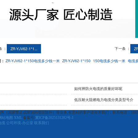
条 ：
下一条 ：
ZR-YJV62-1*1...
ZR
词：
ZR-YJV62-1*150电缆多少钱一米
ZR-YJV62-1*150
150电缆多少钱一米
电缆
如何辨防火电缆的质量好坏呢
低压耐火阻燃电力电缆分类及型号介
国家禁止或限制的项目除外）等业务,有意向的客户请咨询我们，联系电话：1883299
网站地图
XML
备案号:
冀ICP备2025131282号-1
电缆
公司环境-办公室
联系我们