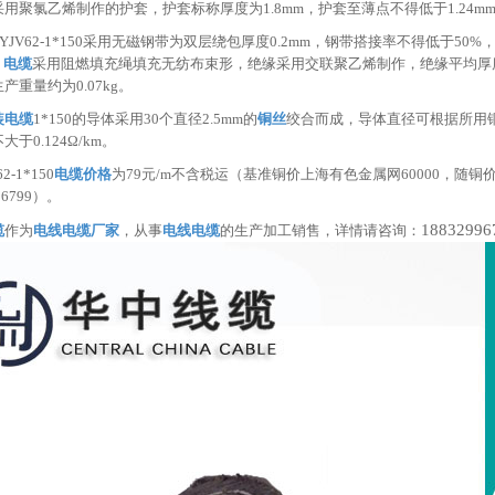
采用聚氯乙烯制作的护套，护套标称厚度为1.8mm，护套至薄点不得低于1.24m
YJV62-1*150
采用无磁钢带为双层绕包厚度0.2mm，钢带搭接率不得低于50%
，
电缆
采用阻燃填充绳填充无纺布束形，绝缘采用交联聚乙烯制作，绝缘平均厚度不得
产重量约为0.07kg。
装电缆
1*150的导体采用30个直径2.5
mm的
铜丝
绞合而成，导体直径可根据所用铜
于0.124Ω/km。
2-1*150
电缆价格
为79元/m
不含税运（基准铜价上海有色金属网60000，随铜
96799）。
18832996
缆
作为
电线电缆厂家
，从事
电线电缆
的生产加工销售，详情请咨询：