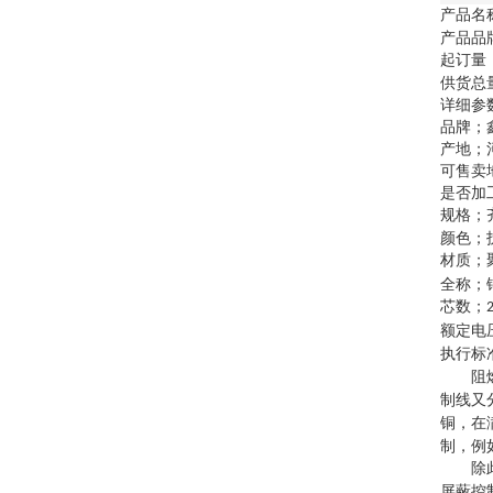
产品名
产品品
起订量
供货总
详细参
品牌；
产地；
可售卖
是否加
规格；
颜色；
材质；
全称；
芯数；
2
额定电
执行标
阻
线又
制
铜，在
制，例
除
屏蔽控