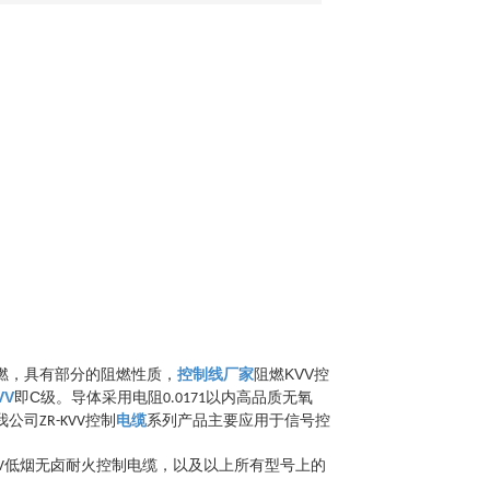
燃
阻燃
KV
V
，
具有
部
分
的阻燃性质，
控制线厂家
控
VV
C
即
级。导体采用
电阻
以内高品质无氧
0.0171
我公司
控制
电缆
系列产品主要应用于信号控
ZR-KVV
低烟无卤耐火控制电缆，以及以上所有型号上的
V