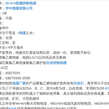
称；
阻燃控制电缆
ZR-KVV
牌；
华中线缆有限公司
；
米
1
量；不限
数；
鑫华中
河北宁晋县（
电缆
之乡）
地；全国
工定制；是
齐全
平方毫米
1-4
护套黑色，绝缘呈红黄蓝绿黑白双，或统一白、黄用数字标记
聚氯乙烯绝缘，电阻
以内高品质无氧铜
0.0171
铜芯聚氯乙烯绝缘聚氯乙烯护套
阻燃
控制电缆
芯
-61
450/750V
压；
GB/T9330-2008
准；
绝缘
料加有
阻燃剂
，离开明火不自
燃控制线
电缆厂家
的产品聚氯乙烯
护套
分为三个等级
A、B、C，其中A类
，以此类推，常用的为
Z
R
-
K
分别为
为优
满足国标要求的同时减少了铜材的使用量，真正做到国标品质价格低廉。
如灯效、矿区、大型机械等
此之外还有
耐火控制电缆，
低烟无卤控制电缆，
NH-KVV
WDZ-KVV
WDZN-KV
制电缆
铠装屏蔽控制电缆
等等
KVVP
,
KVVP22/KVVP2-22