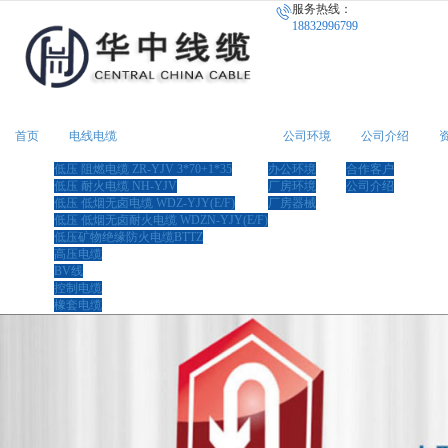
服务热线：
很遗憾，因您的浏览器版本过低导致
18832996799
首页
电线电缆
公司环境
公司介绍
低压 阻燃电缆 ZR-YJV 3*70+1*35
办公环境
合作客户
低压 耐火电缆 NH-YJV
厂房环境
公司介绍
低压 低烟无卤电缆 WDZ-YJY(E/F)
厂房器械
低压 低烟无卤耐火电缆 WDZN-YJY(E/F)
低压矿物绝缘防火电缆BTTZ
高压电缆
BV线
控制电缆
橡套电缆