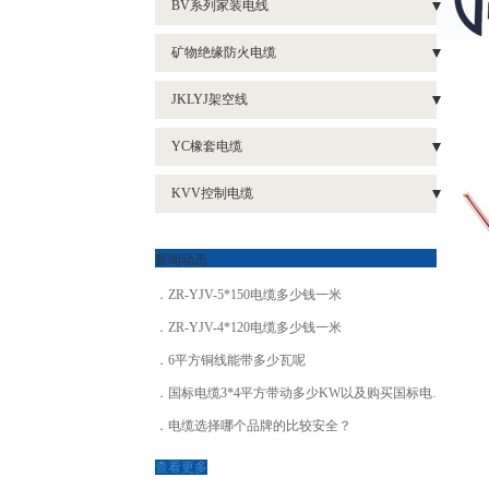
BV系列家装电线
- 低烟无卤耐火电缆WDZN-YJY4*25
- 铜高压电缆ZR-YJV22-3*120
- BV2.5电线
矿物绝缘防火电缆
- 铝高压电缆ZR-YJLV22-3*240
- 矿物绝缘防火电缆BTTRZ
JKLYJ架空线
- 铝高压电缆ZR-YJLV22-3*300
- 矿物绝缘防火电缆BBTRZ
- 架空绝缘线JKLGYJ 1*35
- 铝高压电缆ZR-YJLV22-3*120
YC橡套电缆
- 矿物绝缘防火电缆NG-A(BTLY)
- 橡套电缆YC3*95+2*50
KVV控制电缆
- 矿物绝缘防火电缆BTTZ
- 橡套电缆YZ3*4
- 阻燃控制屏蔽电缆ZR-KVVP
新闻动态
- 阻燃控制电缆ZR-KVV
ZR-YJV-5*150电缆多少钱一米
- 阻燃控制电缆ZR-KVVR6*1.5
ZR-YJV-4*120电缆多少钱一米
6平方铜线能带多少瓦呢
国标电缆3*4平方带动多少KW以及购买国标电缆的方法
电缆选择哪个品牌的比较安全？
查看更多